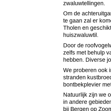
zwaluwtellingen.
Om de achteruitga
te gaan zal er ko
Tholen en geschikt
huiszwaluwtil.
Door de roofvogelw
zelfs met behulp 
hebben. Diverse jo
We proberen ook i
stranden kustbroe
bontbekplevier me
Natuurlijk zijn we
in andere gebiede
bij Bergen op Zoo