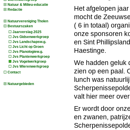
Natuur & Milieu-educatie
Het afgelopen jaar
Redactie
mocht de Zeeuwse 
Natuurvereniging Tholen
( 6 in totaal) orga
Bestuurszaken
Jaarverslag 2025
onze sponsoren ko
Jvs Gidsenwerkgroep
en Sint Phillipsla
Jvs Landschapsw.g.
Jvs Licht op Groen
Haestinge.
Jvs Planologiew.g.
Jvs Plantenwerkgroep
We hadden geluk d
Jvs Vogelwerkgroep
Jvs Wierenwerkgroep
zien op een paal. 
Contact
lunch was natuurli
Natuurgebieden
Scherpenissepolder
valt hier meer over
Er wordt door onze
en zwanen, patrijz
Scherpenissepolde